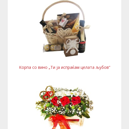
Корпа со вино „Ти ја испраќам целата љубов“