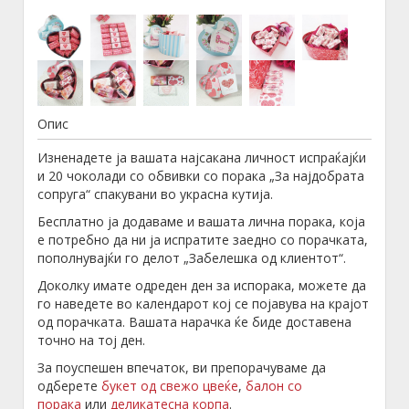
Опис
Изненадете ја вашата најсакана личност испраќајќи
и 20 чоколади со обвивки со порака „За најдобрата
сопруга“ спакувани во украсна кутија.
Бесплатно ја додаваме и вашата лична порака, која
е потребно да ни ја испратите заедно со порачката,
пополнувајќи го делот „Забелешка од клиентот“.
Доколку имате одреден ден за испорака, можете да
го наведете во календарот кој се појавува на крајот
од порачката. Вашата нарачка ќе биде доставена
точно на тој ден.
За поуспешен впечаток, ви препорачуваме да
одберете
букет од свежо цвеќе
,
балон со
порака
или
деликатесна корпа
.