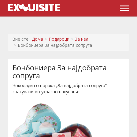
Naviga
Вие сте:
Дома
Подароци
За неа
Бонбониера За најдобрата сопруга
Бонбониера За најдобрата
сопруга
Чоколади со порака „За најдобрата сопруга“
спакувани во украсно пакување.