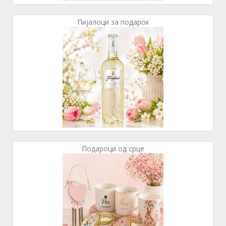
Пијалоци за подарок
Подароци од срце