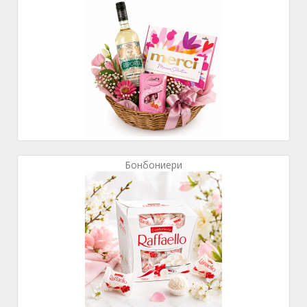
Бонбониери