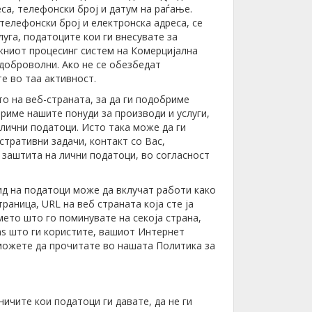
еса, телефонски број и датум на раѓање.
телефонски број и електронска адреса, се
уга, податоците кои ги внесувате за
ежниот процесинг систем на Комерцијална
 доброволни. Ако не се обезбедат
е во таа активност.
о на веб-страната, за да ги подобриме
риме нашите понуди за производи и услуги,
 лични податоци. Исто така може да ги
тративни задачи, контакт со Вас,
 заштита на лични податоци, во согласност
д на податоци може да вклучат работи како
раница, URL на веб страната која сте ја
ето што го поминувате на секоја страна,
ins што ги користите, вашиот Интернет
 можете да прочитате во нашата Политика за
ичите кои податоци ги давате, да не ги