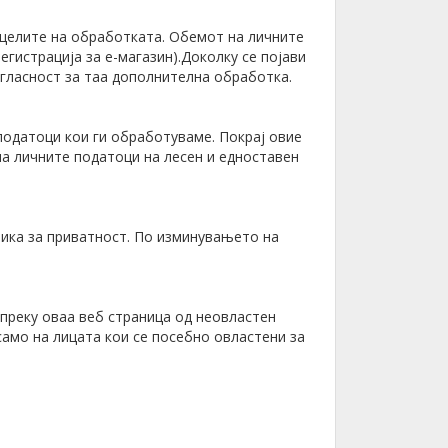
 целите на обработката. Обемот на личните
гистрација за е-магазин).Доколку се појави
гласност за таа дополнителна обработка.
податоци кои ги обработуваме. Покрај овие
а личните податоци на лесен и едноставен
тика за приватност. По изминувањето на
 преку оваа веб страница од неовластен
амо на лицата кои се посебно овластени за