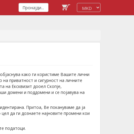
објаснува како ги користиме Вашите лични
о на приватност и сигурност на личните
а на Ексквизит дооел Скопје,
наши домени и поддомени и се појавува на
идентирана. Притоа, Ве покануваме да ја
 цел да ги дознаете најновите промени кои
те податоци.