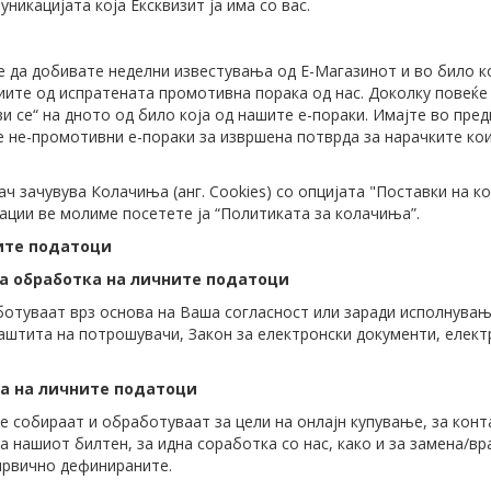
никацијата која Ексквизит ја има со вас.
е да добивате неделни известувања од Е-Магазинот и во било 
иите од испратената промотивна порака од нас. Доколку повеќе 
 се“ на дното од било која од нашите е-пораки. Имајте во предв
 не-промотивни е-пораки за извршена потврда за нарачките кои 
зачувува Колачиња (анг. Cookies) со опцијата "Поставки на ко
ации ве молиме посетете ја “Политиката за колачиња”.
ите податоци
на обработка на личните податоци
отуваат врз основа на Ваша согласност или заради исполнување 
заштита на потрошувачи, Закон за електронски документи, елект
та на личните податоци
е собираат и обработуваат за цели на онлајн купување, за конт
 нашиот билтен, за идна соработка со нас, како и за замена/вр
првично дефинираните.