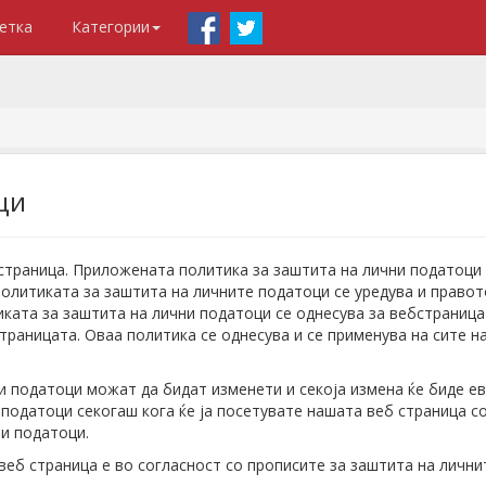
етка
Категории
ци
страница. Приложената политика за заштита на лични податоци 
олитиката за заштита на личните податоци се уредува и правот
ката за заштита на лични податоци се однесува за вебстраницат
 страницата. Оваа политика се однесува и се применува на сите 
и податоци можат да бидат изменети и секоја измена ќе биде ев
податоци секогаш кога ќе ја посетувате нашата веб страница со
и податоци.
еб страница е во согласност со прописите за заштита на лични