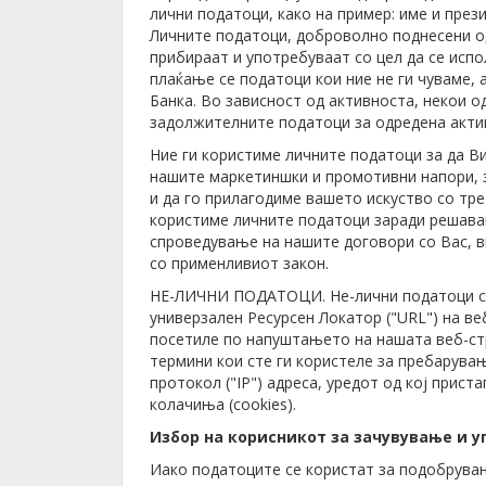
лични податоци, како на пример: име и прези
Личните податоци, доброволно поднесени од
прибираат и употребуваат со цел да се испо
плаќање се податоци кои ние не ги чуваме, 
Банка. Во зависност од активноста, некои о
задолжителните податоци за одредена активн
Ние ги користиме личните податоци за да В
нашите маркетиншки и промотивни напори, за
и да го прилагодиме вашето искуство со тре
користиме личните податоци заради решава
спроведување на нашите договори со Вас, в
со применливиот закон.
НЕ-ЛИЧНИ ПОДАТОЦИ. Не-лични податоци се 
универзален Ресурсен Локатор ("URL") на веб
посетиле по напуштањето на нашата веб-стр
термини кои сте ги користеле за пребарувањ
протокол ("IP") адреса, уредот од кој прис
колачиња (cookies).
Избор на корисникот за зачувување и 
Иако податоците се користат за подобрувањ