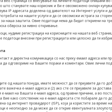
а веб страница со внесување на личните податоци опишани во 
 со што станувате наш корисник и Ви е овозможено онлајн купув
увува IP адресата доделена од давателот на Интернет услуги и 
потребата на нашите услуги и да се овозможи истрага за сторен
а наша заштита. Овие податоци нема да бидат откриени на трет
нска обврска за нивно откривање.
ци, нудиме регистрација на корисниците на нашата веб страни
те податоци внесени при регистрацијата или целосно да ги избр
ата
такт и директна комуникација со нас преку емаил адреса или п
за да одговориме на Вашите пораки и коментари. Овие лични по
ите од нашата понуда, имате можност да се пријавите да го доб
ате важечка е-маил адреса и (2) ако сте се пријавиле за достав
е-маил на Вашата е-маил адреса, од правни причини, а во постапк
а Вие како сопственик на е-маил адресата сте побарале да го д
ена од интернет провајдерот (ISP), која ја користите за време 
ци е неопходно за да може да се открие евентуалната злоупотр