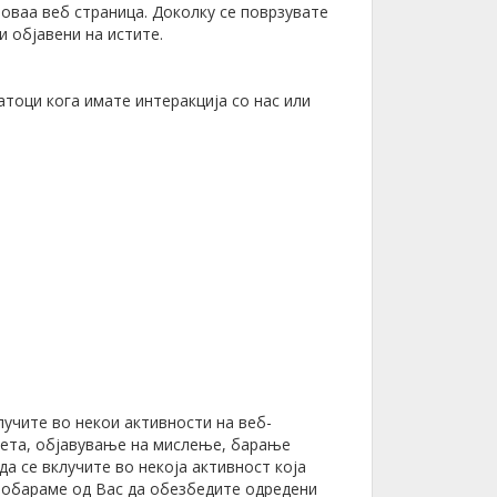
оваа веб страница. Доколку се поврзувате
и објавени на истите.
тоци кога имате интеракција со нас или
учите во некои активности на веб-
кета, објавување на мислење, барање
а се вклучите во некоја активност која
 побараме од Вас да обезбедите одредени