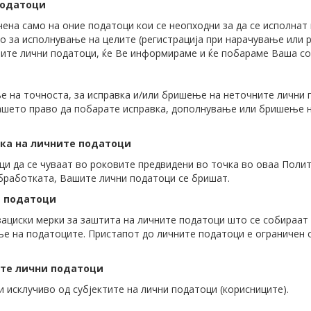
податоци
ена само на оние податоци кои се неопходни за да се исполнат
 за исполнување на целите (регистрација при нарачување или ре
ите лични податоци, ќе Ве информираме и ќе побараме Ваша со
 на точноста, за исправка и/или бришење на неточните лични 
ашето право да побарате исправка, дополнување или бришење н
тка на личните податоци
ци да се чуваат во роковите предвидени во точка во оваа Поли
бработката, Вашите лични податоци се бришат.
е податоци
зациски мерки за заштита на личните податоци што се собираат
е на податоците. Пристапот до личните податоци е ограничен с
ите лични податоци
 исклучиво од субјектите на лични податоци (корисниците).