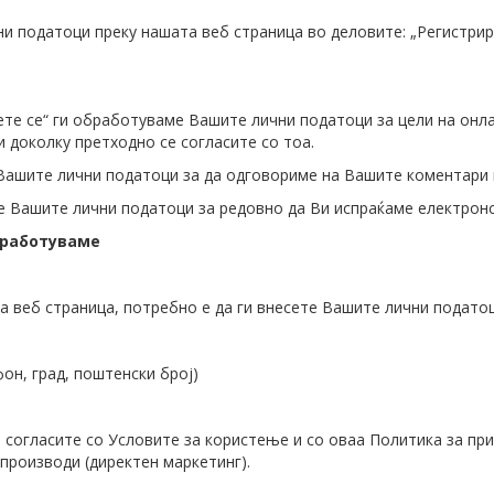
 податоци преку нашата веб страница во деловите: „Регистрирај
ете се“ ги обработуваме Вашите лични податоци за цели на онла
 доколку претходно се согласите со тоа.
Вашите лични податоци за да одговориме на Вашите коментари 
е Вашите лични податоци за редовно да Ви испраќаме електронс
бработуваме
а веб страница, потребно е да ги внесете Вашите лични податоц
фон, град, поштенски број)
 согласите со Условите за користење и со оваа Политика за при
производи (директен маркетинг).