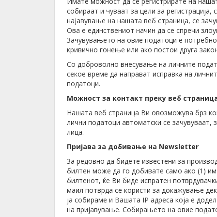
Имате можност да се регистрирате на нашат
собираат и чуваат за цели за регистрација,
најавување на нашата веб страница, се зач
Ова е единствениот начин да се спречи злоу
Зачувувањето на овие податоци е потребно з
кривично гонење или ако постои друга зако
Со доброволно внесување на личните подато
секое време да направат исправка на лични
податоци.
Можност за контакт преку веб страниц
Нашата веб страница Ви овозможува брз кон
лични податоци автоматски се зачувуваат, 
лица.
Пријава за добивање на Newsletter
За редовно да бидете известени за производ
билтен може да го добивате само ако (1) им
билтенот, ќе Ви биде испратен потврдувачки 
маил потврда се користи за докажување дек
ја собираме и Вашата IP адреса која е додел
на пријавување. Собирањето на овие подато