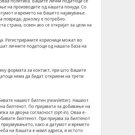
оваа политика. Вашите лични податоци се
ање на производите од нашата понуда. Со
датумот и времето на Вашето најавување.
а повреда, доколку е потребно.
а страна, освен ако се откријат за цели на
ца. Регистрираните корисници можат во
ишат личните податоци од нашата база на
реку формата за контакт, при што Вашите
датоци нема да бидат откриени на трети
ивате нашиот билтен (newsletter). Нашиот
а на билтенот. По пријавата за добивање на
а за двојна согласност (opt-in). Оваа е-
обивате билтенот. При пријава за билтенот
на пријавувањето, како и датумот и времето
еба на Вашата е-маил адреса, и истото