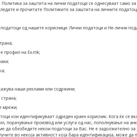
 Политика за заштита на лични податоци се однесуваат само за 
згледате и прочитате Политиките за заштита на личните податоц
 податоци од нашите корисници: Лични податоци и Не-лични пода
трана;
те профил на Ex.mk;
аки;
ка;
икажува наши реклами или содржини;
 страна;
е мрежи;
и кои идентификуваат одреден краен корисник. Кога ќе се вкл
ил, порачување производ или услуга од нас, пополнување на ан
е да обезбедите некои податоци за Вас. Не е задолжително за д
клучите во некоја активност која бара идентификација, може да