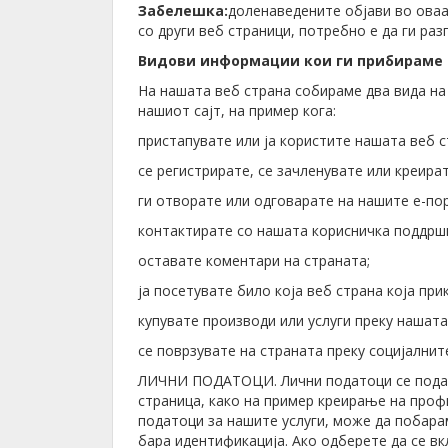
Забелешка:
доленаведените објави во оваа
со други веб страници, потребно е да ги ра
Видови информации кои ги прибираме
На нашата веб страна собираме два вида на
нашиот сајт, на пример кога:
пристапувате или ја користите нашата веб с
се регистрирате, се зачленувате или креира
ги отворате или одговарате на нашите е-пор
контактирате со нашата корисничка поддрш
оставате коментари на страната;
ја посетувате било која веб страна која пр
купувате производи или услуги преку нашата
се поврзувате на страната преку социјалнит
ЛИЧНИ ПОДАТОЦИ. Лични податоци се податоц
страница, како на пример креирање на проф
податоци за нашите услуги, може да побарам
бара идентификација. Ако одберете да се в