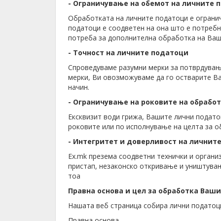
- Ограничување на обемот на личните 
Обработката на личните податоци е огранич
податоци е соодветен на она што е потребно
потреба за дополнителна обработка на Ваш
- Точност на личните податоци
Спроведуваме разумни мерки за потврдување
мерки, Ви овозможуваме да го остварите В
начин.
- Ограничување на роковите на обрабо
Ексквизит води грижа, Вашите лични подато
роковите или по исполнување на целта за о
- Интегритет и доверливост на личнит
Ex.mk презема соодветни технички и органи
пристап, незаконско откривање и уништувањ
тоа
Правна основа и цел за обработка Ваш
Нашата веб страница собира лични податоци
Правна основа