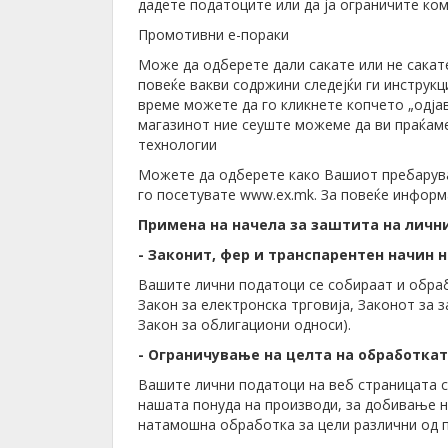
дадете податоците или да ја ограничите кому
Промотивни е-пораки
Може да одберете дали сакате или не сакат
повеќе вакви содржини следејќи ги инструкц
време можете да го кликнете копчето „одјави
магазинот ние сеуште можеме да ви праќаме
технологии
Можете да одберете како Вашиот пребарувач 
го посетувате www.ex.mk. За повеќе информ
Примена на начела за заштита на личн
- Законит, фер и транспарентен начин 
Вашите лични податоци се собираат и обраб
Закон за електронска трговија, Законот за 
Закон за облигациони односи).
- Ограничување на целта на обработка
Вашите лични податоци на веб страницата с
нашата понуда на производи, за добивање на
натамошна обработка за цели различни од 