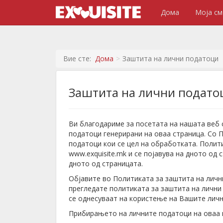
Дома
Моја см
Вие сте:
Дома
Заштита на лични податоци
Заштита на лични подато
Ви благодариме за посетата на нашата веб 
податоци генерирани на оваа страница. Со П
податоци кои се цел на обработката. Полити
www.exquisite.mk и се појавува на дното од
дното од страницата.
Објавите во Политиката за заштита на личн
прегледате политиката за заштита на лични 
се однесуваат на користење на Вашите личн
Прибирањето на личните податоци на оваа в