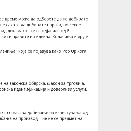
кое време може да одберете да не добивате
не сакате да добивате пораки, во секое
ид дека иако сте се одјавиле од Е-
ќе ги правите во иднина. Колачиња и други
лачиња" која се појавува како Pop Up кога
на законска обврска. (Закон за трговија,
ронска идентификација и доверливи услуги,
акт со нас, за добивање на известувања од
аќање на производ. Тие не се предмет на