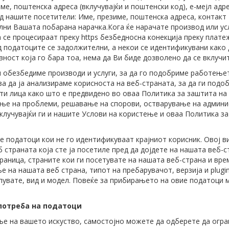
ме, поштенска адреса (вклучувајќи и поштенски код), е-мејл адр
 нашите посетители: Име, презиме, поштенска адреса, контакт 
лни Вашата побарана нарачка.Кога ќе нарачате производ или усл
а се процесираат преку https безбедносна конекција преку плат
д податоците се задолжителни, а некои се идентификувани како
ост која го бара тоа, нема да Ви биде дозволено да се вклучит
и обезбедиме производи и услуги, за да го подобриме работењет
 да ја анализираме корисноста на веб-страната, за да ги подоб
ти лица како што е предвидено во оваа Политика за заштита на
ње на проблеми, решавање на спорови, остварување на админис
клучувајќи ги и нашите Услови на користење и оваа Политика за
податоци кои не го идентификуваат крајниот корисник. Овој ви
 страната која сте ја посетиле пред да дојдете на нашата веб-ст
аница, страните кои ги посетувате на нашата веб-страна и врем
е на нашата веб страна, типот на пребарувачот, верзија и plug
тапувате, вид и модел. Повеќе за прибирањето на овие податоци
употреба на податоци
е на вашето искуство, самостојно можете да одберете да огран