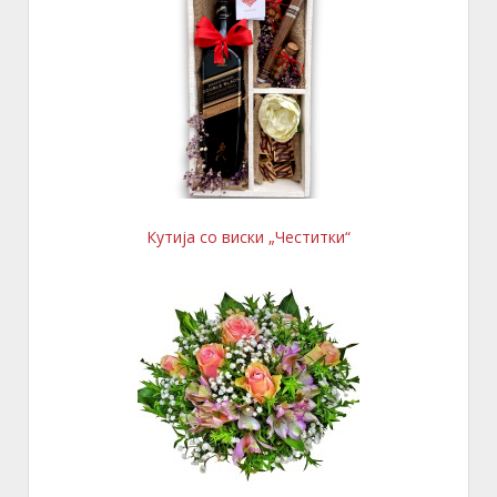
Кутија со виски „Честитки“