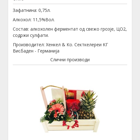
Зафатнина: 0,75л.
Алкохол: 11,5%Вол.
Состав: алкохолен ферментат од свежо грозје, ЦО2,
содржи сулфати.
Производител: Хенкел & Ко. Секткелереи КГ
Висбаден - Германија
Слични производи