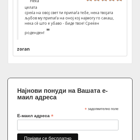
Нека
целата
среќа на овој свет ти припаѓа тебе, нека твојата
љубов му припаѓа на оној кој најмогу го сакаш,
нека сè што е убаво - биде твое! Среќен
роденден!
zoran
Најнови понуди на Вашата е-
маил адреса
*
задолжително поле
*
Е-маил адреса