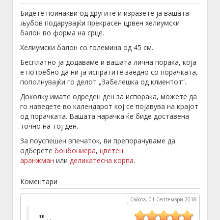
Бидете поинакви од другите и изразете ја вашата
љубов подарувајќи прекрасен црвен хелиумски
балон во форма на срце.
Хелиумски балон со големина од 45 см.
Бесплатно ја додаваме и вашата лична порака, која
е потребно да ни ја испратите заедно со порачката,
пополнувајќи го делот „Забелешка од клиентот“.
Доколку имате одреден ден за испорака, можете да
го наведете во календарот кој се појавува на крајот
од порачката. Вашата нарачка ќе биде доставена
точно на тој ден.
За поуспешен впечаток, ви препорачуваме да
одберете
бонбониера
,
цветен
аранжман
или
деликатесна корпа
.
Коментари
Сабота, 01 Септември 2018