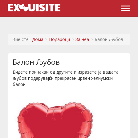
Naviga
Вие сте:
Дома
Подароци
За неа
Балон Љубов
Балон Љубов
Бидете поинакви од другите и изразете ја вашата
љубов подарувајќи прекрасен црвен хелиумски
балон.