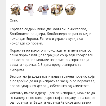
Опис
Корпата содржи вино две мали вина Alexandria,
бонбониера Бајадера, бонбониера со разновидни
чоколади-Европа, Ferrero и украсна кутија со
чоколади со пораки.
Пораките на виното и чоколадите ги печатиме со
ваша порака или фотографија со дизајн соодветен
на настанот. Ве молиме навремено испратете ја
вашата нарачка, 2-3 дена пред планираната
испорака.
Бесплатно ја додаваме и вашата лична порака, која
е потребно да ни ја испратите заедно со порачката,
пополнувајќи го делот „Забелешка од клиентот“.
Доколку имате одреден ден за испорака, можете да
го наведете во календарот кој се појавува на крајот
од порачката. Вашата нарачка ќе биде доставена