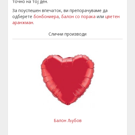
точно на тој ден.
За поуспешен впечаток, ви препорачуваме да
одберете
бонбониера
,
балон со порака
или
цветен
аранжман
.
Слични производи
Балон Љубов