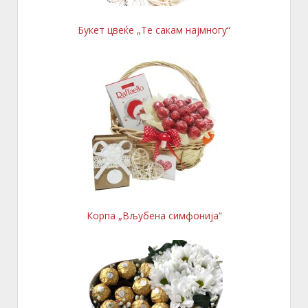
Букет цвеќе „Те сакам најмногу“
Корпа „Вљубена симфонија“