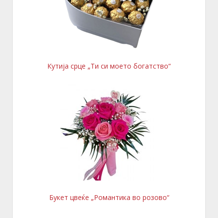
Кутија срце „Ти си моето богатство“
Букет цвеќе „Романтика во розово“