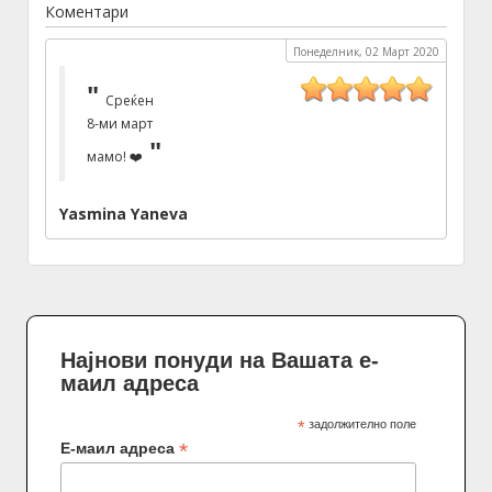
Коментари
Понеделник, 02 Март 2020
Среќен
8-ми март
мамо! ❤️
Yasmina Yaneva
Најнови понуди на Вашата е-
маил адреса
*
задолжително поле
*
Е-маил адреса