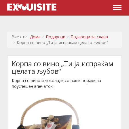
Naviga
Вие сте:
Дома
Подароци
Подароци за слава
Корпа со вино „Ти ја испраќам целата љубов“
Корпа со вино „Ти ја испраќам
целата љубов“
Корпа со вино и чоколади со ваши пораки за
поуспешен впечаток.