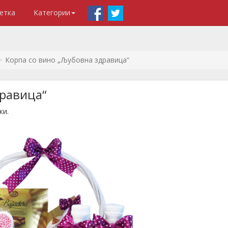
етка
Категории
Корпа со вино „Љубовна здравица“
дравица“
ки.