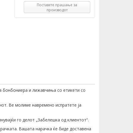
Поставете прашање за
производот
ра бонбониера и лижавчиња со етикети со
нот. Ве молиме навремено испратете ја
лнувајќи го делот „Забелешка од клиентот“.
орачката. Вашата нарачка ќе биде доставена