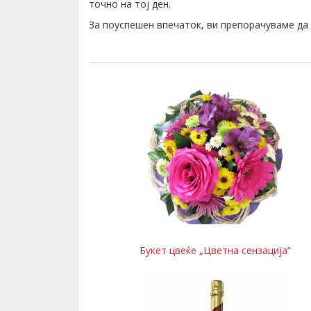
точно на тој ден.
За поуспешен впечаток, ви препорачуваме д
Букет цвеќе „Цветна сензација“