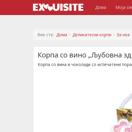
Дома
Моја см
Вие сте:
Дома
Деликатесни корпи
За неа
Корпа со вино „Љубовна з
Корпа со вина и чоколади со испечатени пора