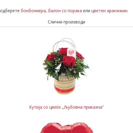
а одберете
бонбониера
,
балон со порака
или
цветен аранжман
.
Слични производи
Кутија со цвеќе „Љубовна приказна“