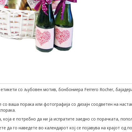
 етикети со љубовен мотив, бонбониера Ferrero Rocher, бајаде
е со ваша порака или фотографија со дизајн соодветен на наста
спорака.
 која е потребно да ни ја испратите заедно со порачката, попо
те да го наведете во календарот кој се појавува на крајот од п