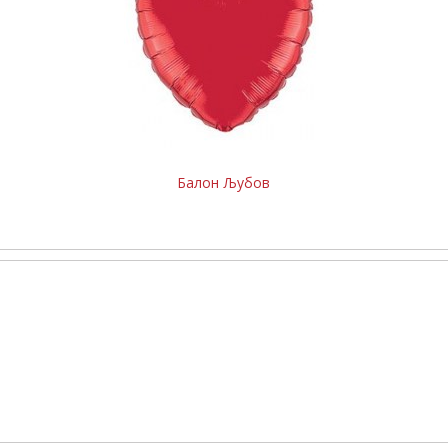
л
Балон Љубов