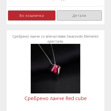
Детали
Сребрено ланче со впечатливи Swarovski Elements
кристали.
Сребрено ланче Red cube