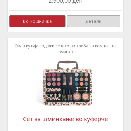
2.900,00 ден
Детали
Оваа кутија содржи се што ви треба за комплетна
шминка.
Сет за шминкање во куферче