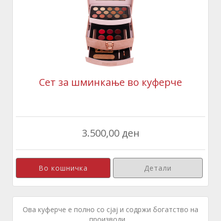
Сет за шминкање во куферче
3.500,00 ден
Детали
Ова куферче е полно со сјај и содржи богатство на
производи ...