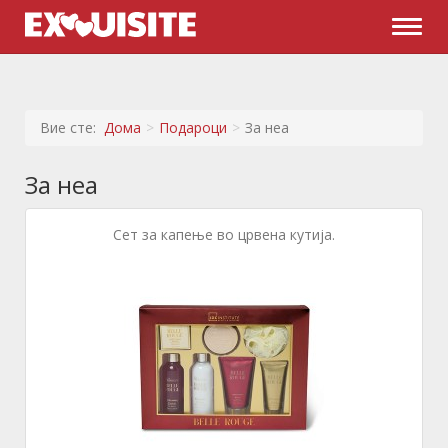
Naviga
Вие сте:
Дома
Подароци
За неа
За неа
Сет за капење во црвена кутија.