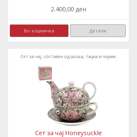
2.400,00 ден
Детали
Сет за чај, составен од шоља, тацна и чајник.
Сет за чај Honeysuckle