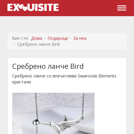
Naviga
Вие сте:
Дома
Подароци
За неа
Сребрено ланче Bird
Сребрено ланче Bird
Сребрено ланче со впечатливи Swarovski Elements
кристали.