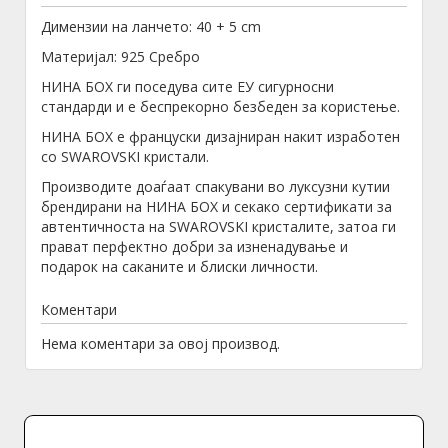
Димензии на ланчето: 40 + 5 cm
Материјал: 925 Сребро
НИНА БОХ ги поседува сите ЕУ сигурносни
стандарди и е беспрекорно безбеден за користење.
НИНА БОХ е француски дизајниран накит изработен
со SWAROVSKI кристали.
Производите доаѓаат спакувани во луксузни кутии
брендирани на НИНА БОХ и секако сертификати за
автентичноста на SWAROVSKI кристалите, затоа ги
прават перфектно добри за изненадување и
подарок на саканите и блиски личности.
Коментари
Нема коментари за овој производ.