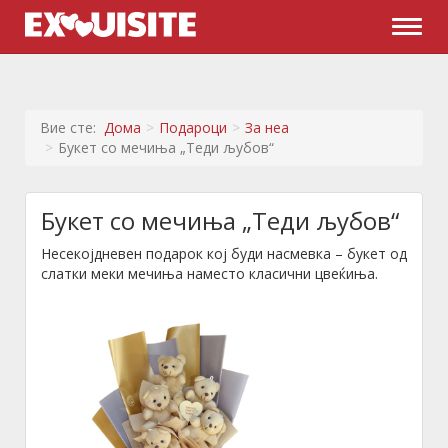
Naviga
Вие сте:
Дома
Подароци
За неа
Букет со мечиња „Теди љубов“
Букет со мечиња „Теди љубов“
Несекојдневен подарок кој буди насмевка – букет од
слатки меки мечиња наместо класични цвеќиња.