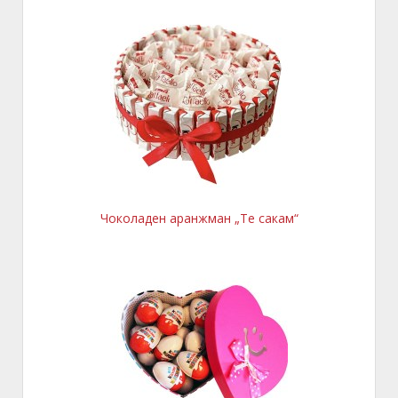
Чоколаден аранжман „Те сакам“