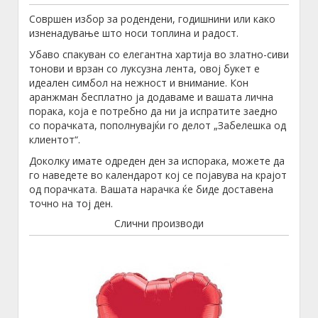
Совршен избор за родендени, годишнини или како
изненадување што носи топлина и радост.
Убаво спакуван со елегантна хартија во златно-сиви
тонови и врзан со луксузна лента, овој букет е
идеален симбол на нежност и внимание. Кон
аранжман бесплатно ја додаваме и вашата лична
порака, која е потребно да ни ја испратите заедно
со порачката, пополнувајќи го делот „Забелешка од
клиентот“.
Доколку имате одреден ден за испорака, можете да
го наведете во календарот кој се појавува на крајот
од порачката. Вашата нарачка ќе биде доставена
точно на тој ден.
Слични производи