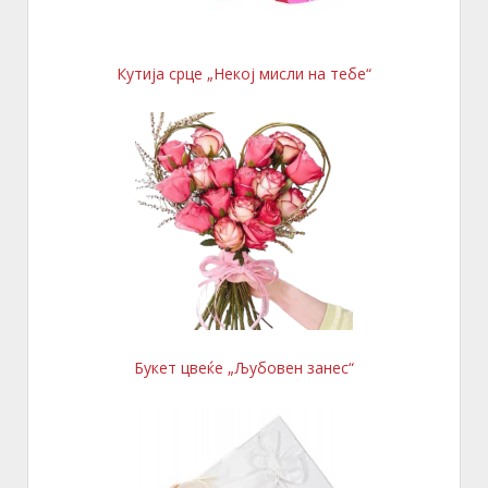
Кутија срце „Некој мисли на тебе“
Букет цвеќе „Љубовен занес“