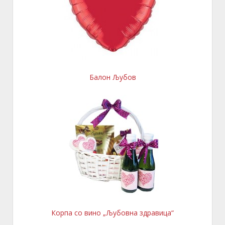
Балон Љубов
Корпа со вино „Љубовна здравица“