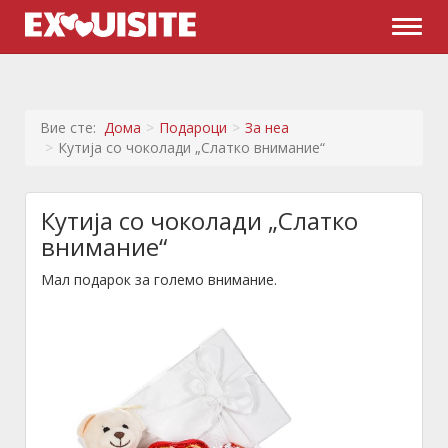
Naviga
Вие сте:
Дома
Подароци
За неа
Кутија со чоколади „Слатко внимание“
Кутија со чоколади „Слатко
внимание“
Мал подарок за големо внимание.