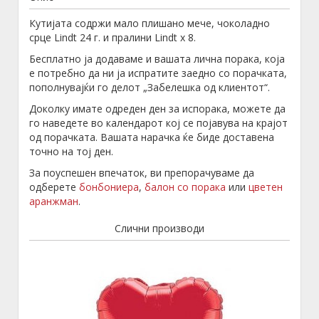
Кутијата содржи мало плишано мече, чоколадно
срце Lindt 24 г. и пралини Lindt х 8.
Бесплатно ја додаваме и вашата лична порака, која
е потребно да ни ја испратите заедно со порачката,
пополнувајќи го делот „Забелешка од клиентот“.
Доколку имате одреден ден за испорака, можете да
го наведете во календарот кој се појавува на крајот
од порачката. Вашата нарачка ќе биде доставена
точно на тој ден.
За поуспешен впечаток, ви препорачуваме да
одберете
бонбониера
,
балон со порака
или
цветен
аранжман
.
Слични производи