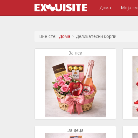
Дома
Моја см
Вие сте:
Дома
Деликатесни корпи
За неа
За деца