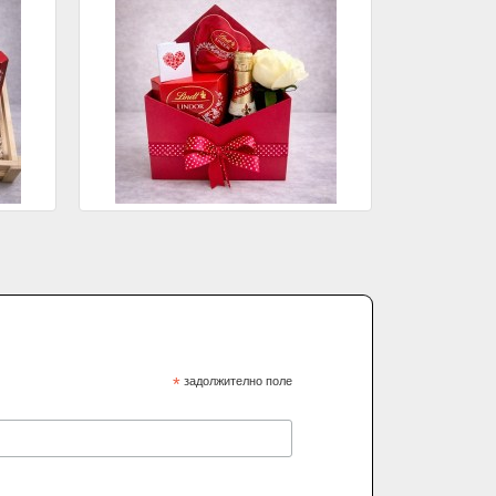
*
задолжително поле