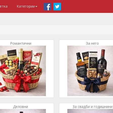
етка
Категории
Романтични
За него
Деловни
За свадби и годишнини