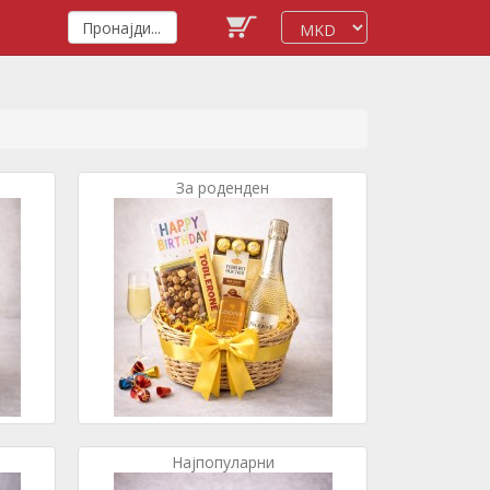
За роденден
Најпопуларни