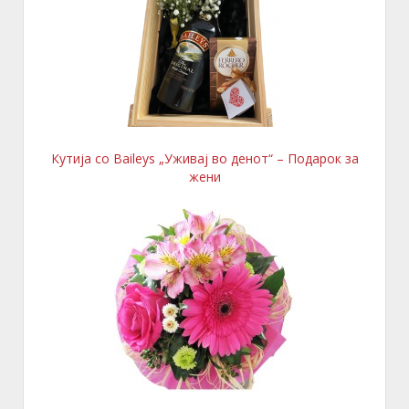
Кутија со Baileys „Уживај во денот“ – Подарок за
жени