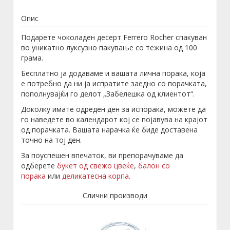
Опис
Подарете чоколаден десерт Ferrero Rocher спакуван
во уникатно луксузно пакување со тежина од 100
грама.
Бесплатно ја додаваме и вашата лична порака, која
е потребно да ни ја испратите заедно со порачката,
пополнувајќи го делот „Забелешка од клиентот“.
Доколку имате одреден ден за испорака, можете да
го наведете во календарот кој се појавува на крајот
од порачката. Вашата нарачка ќе биде доставена
точно на тој ден.
За поуспешен впечаток, ви препорачуваме да
одберете
букет од свежо цвеќе
,
балон со
порака
или
деликатесна корпа
.
Слични производи