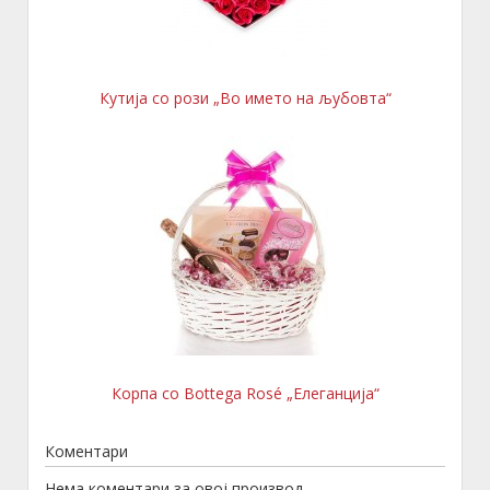
Кутија со рози „Во името на љубовта“
Корпа со Bottega Roѕé „Елеганција“
Коментари
Нема коментари за овој производ.