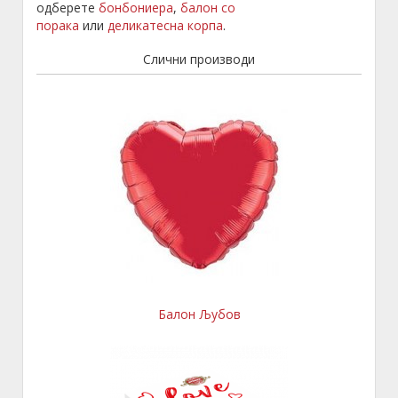
одберете
бонбониера
,
балон со
порака
или
деликатесна корпа
.
Слични производи
Балон Љубов