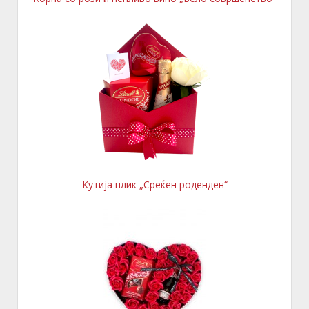
Кутија плик „Среќен роденден“