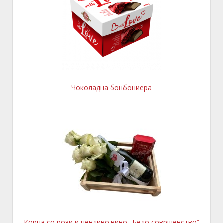
Чоколадна бонбониера
Корпа со рози и пенливо вино „Бело совршенство“