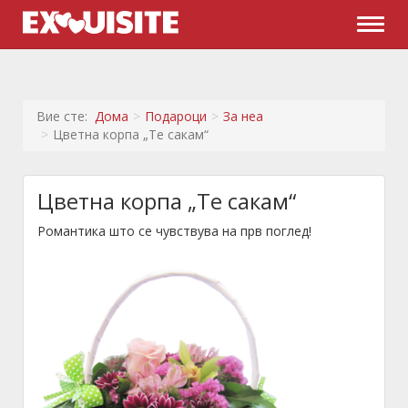
Naviga
Вие сте:
Дома
Подароци
За неа
Цветна корпа „Те сакам“
Цветна корпа „Те сакам“
Романтика што се чувствува на прв поглед!