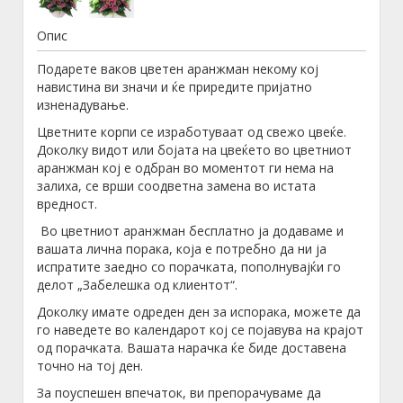
Опис
Подарете ваков цветен аранжман некому кој
навистина ви значи и ќе приредите пријатно
изненадување.
Цветните корпи се изработуваат од свежо цвеќе.
Доколку видот или бојата на цвеќето во цветниот
аранжман кој е одбран во моментот ги нема на
залиха, се врши соодветна замена во истата
вредност.
Во цветниот аранжман бесплатно ја додаваме и
вашата лична порака, која е потребно да ни ја
испратите заедно со порачката, пополнувајќи го
делот „Забелешка од клиентот“.
Доколку имате одреден ден за испорака, можете да
го наведете во календарот кој се појавува на крајот
од порачката. Вашата нарачка ќе биде доставена
точно на тој ден.
За поуспешен впечаток, ви препорачуваме да