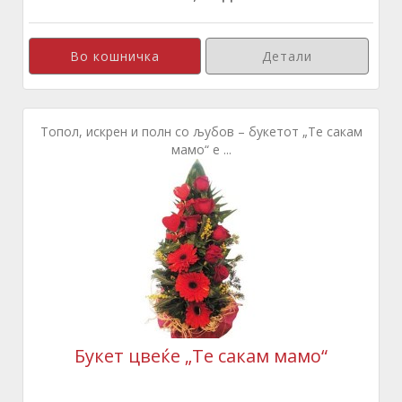
Детали
Топол, искрен и полн со љубов – букетот „Те сакам
мамо“ е ...
Букет цвеќе „Те сакам мамо“