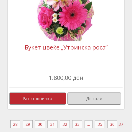
Букет цвеќе „Утринска роса“
1.800,00 ден
Детали
28
29
30
31
32
33
...
35
36
37