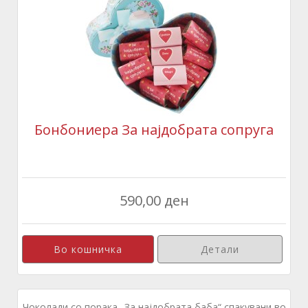
Бонбониера За најдобрата сопруга
590,00 ден
Детали
Чоколади со порака „За најдобрата баба“ спакувани во