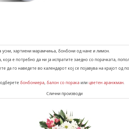
за усни, хартиени марамчиња, бонбони од нане и лимон.
 која е потребно да ни ја испратите заедно со порачката, попо
те да го наведете во календарот кој се појавува на крајот од п
а одберете
бонбониера
,
балон со порака
или
цветен аранжман
.
Слични производи