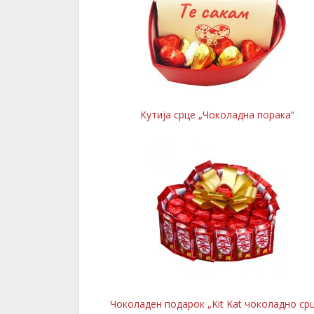
Кутија срце „Чоколадна порака“
Чоколаден подарок „Kit Kat чоколадно ср