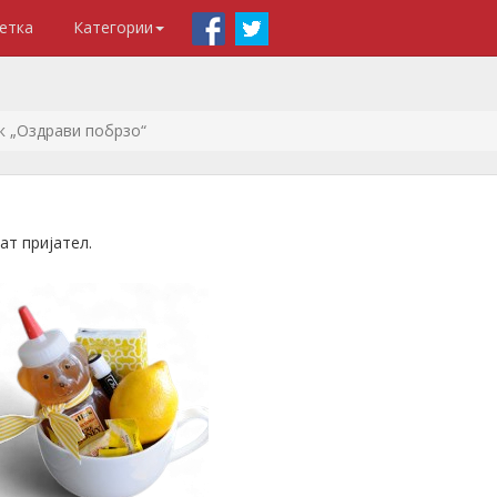
етка
Категории
к „Оздрави побрзо“
ат пријател.