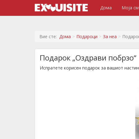
Дома
Моја см
Вие сте:
Дома
Подароци
За неа
Подаро
Подарок „Оздрави побрзо“
Испратете корисен подарок за вашиот настин