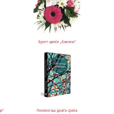
Букет цвеќе „Бакнеж“
це“
Понекогаш доаѓа среќа