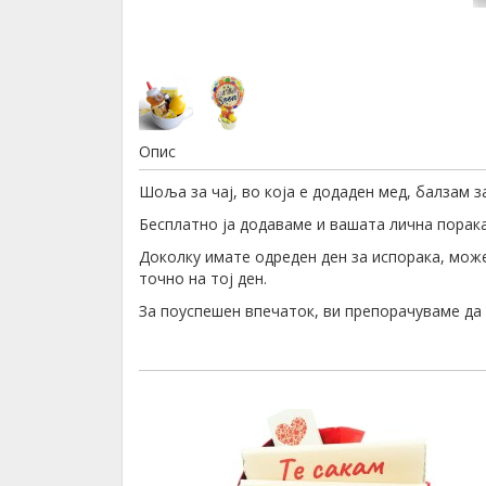
Опис
Шоља за чај, во која е додаден мед, балзам 
Бесплатно ја додаваме и вашата лична порака,
Доколку имате одреден ден за испорака, може
точно на тој ден.
За поуспешен впечаток, ви препорачуваме д