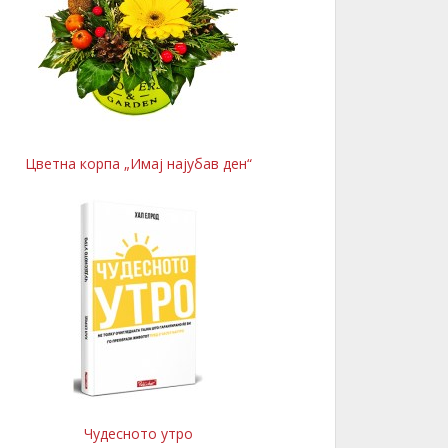
Цветна корпа „Имај најубав ден“
Чудесното утро