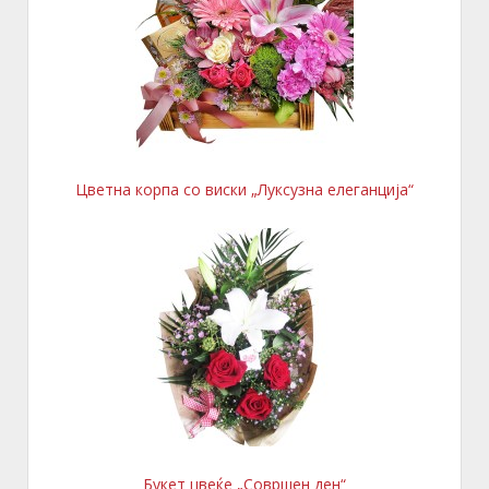
Цветна корпа со виски „Луксузна елеганција“
Букет цвеќе „Совршен ден“