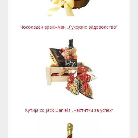
Чоколаден аранжман „Луксузно задоволство“
Кутија со Jack Daniel’s „Честитки за успех“