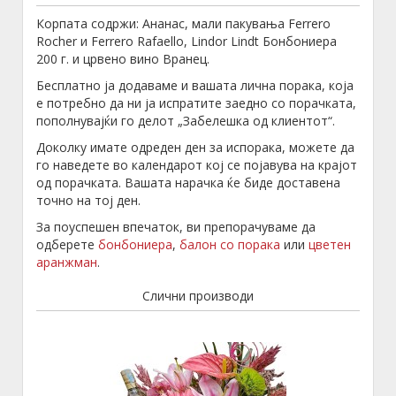
Корпата содржи: Ананас, мали пакувања Ferrero
Rocher и Ferrero Rafaello, Lindor Lindt Бонбониера
200 г. и црвено вино Вранец.
Бесплатно ја додаваме и вашата лична порака, која
е потребно да ни ја испратите заедно со порачката,
пополнувајќи го делот „Забелешка од клиентот“.
Доколку имате одреден ден за испорака, можете да
го наведете во календарот кој се појавува на крајот
од порачката. Вашата нарачка ќе биде доставена
точно на тој ден.
За поуспешен впечаток, ви препорачуваме да
одберете
бонбониера
,
балон со порака
или
цветен
аранжман
.
Слични производи