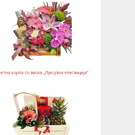
етна корпа со виски „Луксузна елеганција“