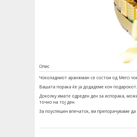
Опис
Чоколадниот аранжман се состои од Merci чок
Вашата порака ќе ја додадеме кон подарокот.
Доколку имате одреден ден за испорака, може
точно на тој ден.
За поуспешен впечаток, ви препорачуваме д