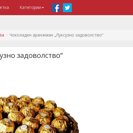
етка
Категории
ва
Чоколаден аранжман „Луксузно задоволство“
узно задоволство“