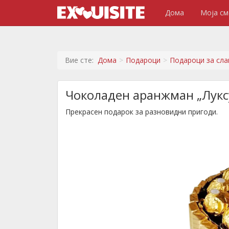
Дома
Моја см
Вие сте:
Дома
Подароци
Подароци за сла
Чоколаден аранжман „Лукс
Прекрасен подарок за разновидни пригоди.