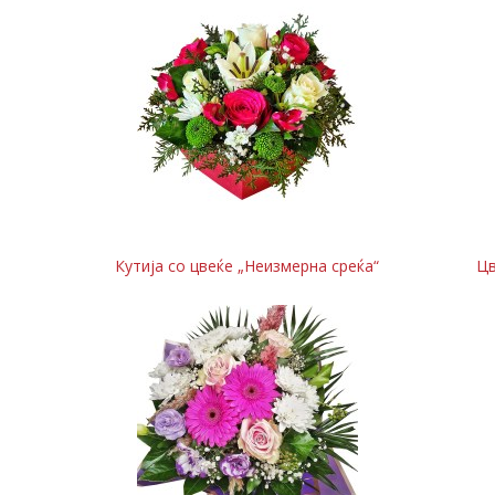
Кутија со цвеќе „Неизмерна среќа“
Цв