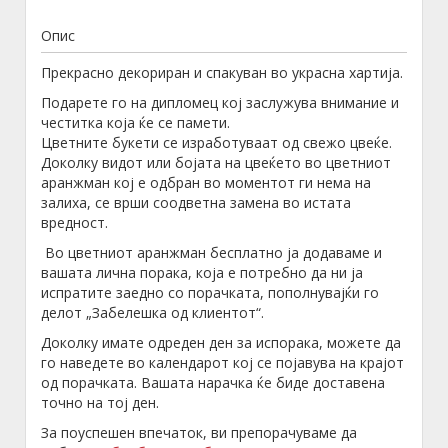
Опис
Прекрасно декориран и спакуван во украсна хартија.
Подарете го на дипломец кој заслужува внимание и
честитка која ќе се памети.
Цветните букети се изработуваат од свежо цвеќе.
Доколку видот или бојата на цвеќето во цветниот
аранжман кој е одбран во моментот ги нема на
залиха, се врши соодветна замена во истата
вредност.
Во цветниот аранжман бесплатно ја додаваме и
вашата лична порака, која е потребно да ни ја
испратите заедно со порачката, пополнувајќи го
делот „Забелешка од клиентот“.
Доколку имате одреден ден за испорака, можете да
го наведете во календарот кој се појавува на крајот
од порачката. Вашата нарачка ќе биде доставена
точно на тој ден.
За поуспешен впечаток, ви препорачуваме да