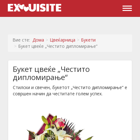
Naviga
Вие сте:
Дома
Цвеќарница
Букети
Букет цвеќе „Честито дипломирање“
Букет цвеќе „Честито
дипломирање“
Стилски и свечен, букетот „Честито дипломирање“ е
совршен начин да честитате голем успех.