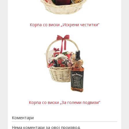
Корпа со виски „Искрени честитки“
Корпа со виски „За големи подвизи“
Коментари
Нема коментари за овој производ.