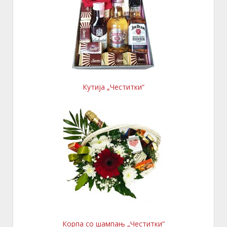
Кутија „Честитки“
Корпа со шампањ „Честитки“