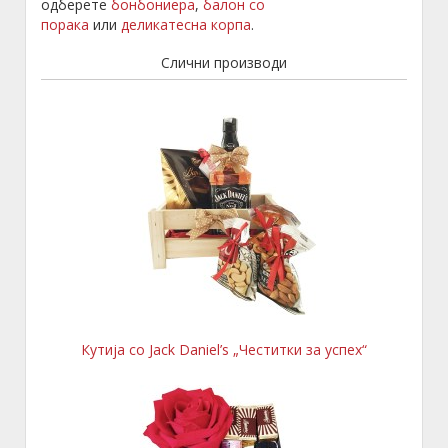
одберете
бонбониера
,
балон со
порака
или
деликатесна корпа
.
Слични производи
Кутија со Jack Daniel’s „Честитки за успех“