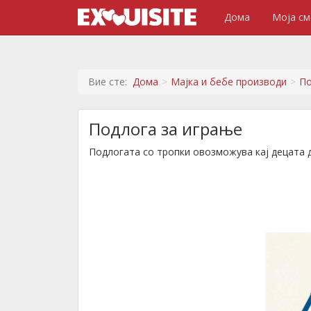
Дома
Моја см
Вие сте:
Дома
Мајка и бебе производи
По
Подлога за играње
Подлогата со тропки овозможува кај децата д