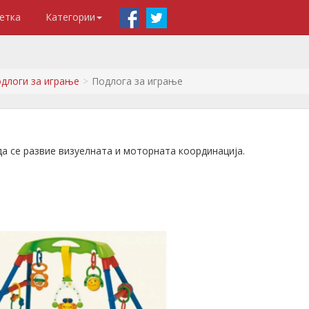
етка
Категории
длоги за играње
Подлога за играње
а се развие визуелната и моторната координација.