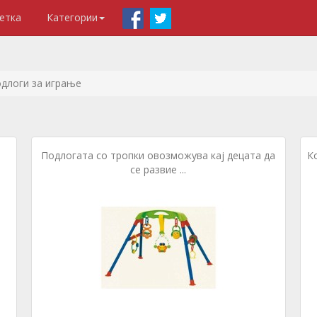
етка
Категории
длоги за играње
Подлогата со тропки овозможува кај децата да
К
се развие ...