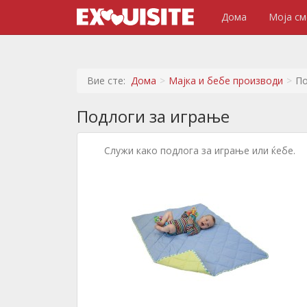
Дома
Моја см
Вие сте:
Дома
Мајка и бебе производи
По
Подлоги за играње
Служи како подлога за играње или ќебе.