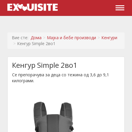
Naviga
Вие сте:
Дома
Мајка и бебе производи
Кенгури
Кенгур Simple 2во1
Кенгур Simple 2во1
Се препорачува за деца со тежина од 3,6 до 9,1
килограми.