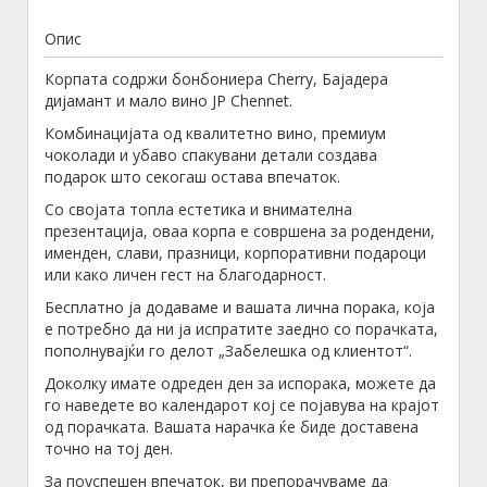
Опис
Корпата содржи бонбониера Cherry, Бајадера
дијамант и мало вино JP Chennet.
Комбинацијата од квалитетно вино, премиум
чоколади и убаво спакувани детали создава
подарок што секогаш остава впечаток.
Со својата топла естетика и внимателна
презентација, оваа корпа е совршена за родендени,
именден, слави, празници, корпоративни подароци
или како личен гест на благодарност.
Бесплатно ја додаваме и вашата лична порака, која
е потребно да ни ја испратите заедно со порачката,
пополнувајќи го делот „Забелешка од клиентот“.
Доколку имате одреден ден за испорака, можете да
го наведете во календарот кој се појавува на крајот
од порачката. Вашата нарачка ќе биде доставена
точно на тој ден.
За поуспешен впечаток, ви препорачуваме да