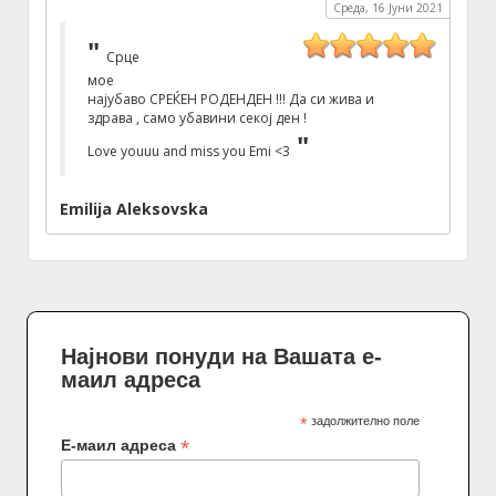
Среда, 16 Јуни 2021
Срце
мое
најубаво СРЕЌЕН РОДЕНДЕН !!! Да си жива и
здрава , само убавини секој ден !
Love youuu and miss you Emi <3
Emilija Aleksovska
Најнови понуди на Вашата е-
маил адреса
*
задолжително поле
*
Е-маил адреса