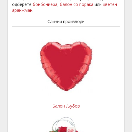
одберете
бонбониера
,
балон со порака
или
цветен
аранжман
.
Слични производи
Балон Љубов