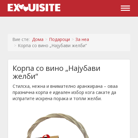
Naviga
Вие сте:
Дома
Подароци
За неа
Корпа со вино „Најубави желби“
Корпа со вино „Најубави
желби“
Стилска, нежна и внимателно аранжиранa – оваа
празнична корпа е идеален избор кога сакате да
испратите искрена порака и топли желби.