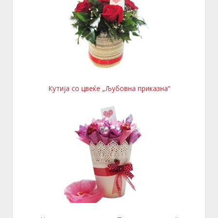
Кутија со цвеќе „Љубовна приказна“