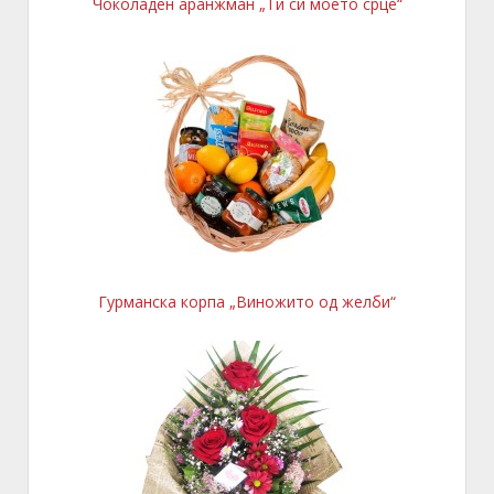
Чоколаден аранжман „Ти си моето срце“
Гурманска корпа „Виножито од желби“