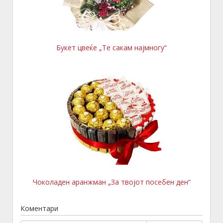
Букет цвеќе „Те сакам најмногу“
Чоколаден аранжман „За твојот посебен ден“
Коментари