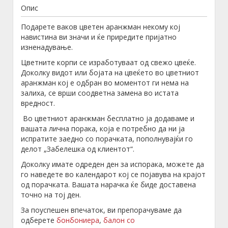
Опис
Подарете ваков цветен аранжман некому кој
навистина ви значи и ќе приредите пријатно
изненадување.
Цветните корпи се изработуваат од свежо цвеќе.
Доколку видот или бојата на цвеќето во цветниот
аранжман кој е одбран во моментот ги нема на
залиха, се врши соодветна замена во истата
вредност.
Во цветниот аранжман бесплатно ја додаваме и
вашата лична порака, која е потребно да ни ја
испратите заедно со порачката, пополнувајќи го
делот „Забелешка од клиентот“.
Доколку имате одреден ден за испорака, можете да
го наведете во календарот кој се појавува на крајот
од порачката. Вашата нарачка ќе биде доставена
точно на тој ден.
За поуспешен впечаток, ви препорачуваме да
одберете
бонбониера
,
балон со