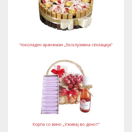
Чоколаден аранжман „Ексклузивна сензација“
Корпа со вино „Уживај во денот“