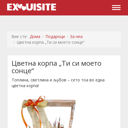
Naviga
Вие сте:
Дома
Подароци
За неа
Цветна корпа „Ти си моето сонце“
Цветна корпа „Ти си моето
сонце“
Топлина, светлина и љубов – сето тоа во една
цветна корпа!