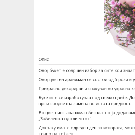
Опис
Овој букет е совршен избор за сите кои знаа
Овој цветен аранжман се состои од 5 рози и 
Прекрасно декориран и спакуван во украсна ха
Букетите се изработуваат од свежо цвеќе. До
врши соодветна замена во истата вредност.
Во цветниот аранжман бесплатно ја додаваме 
„Забелешка од клиентот“.
Доколку имате одреден ден за испорака, може
точно на тој ден.