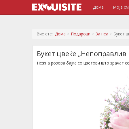
Дома
Моја см
Вие сте:
Дома
Подароци
За неа
Букет ц
Букет цвеќе „Непоправлив
Нежна розова бајка со цветови што зрачат со