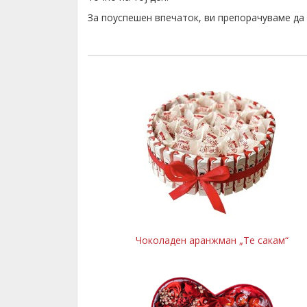
За поуспешен впечаток, ви препорачуваме д
Чоколаден аранжман „Те сакам“