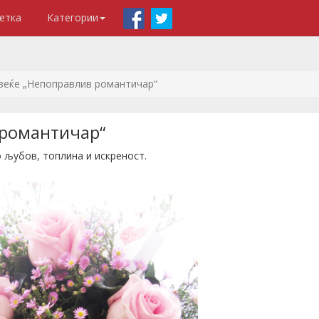
етка
Категории
веќе „Непоправлив романтичар“
 романтичар“
 љубов, топлина и искреност.