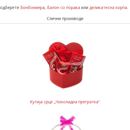
а одберете
бонбониера
,
балон со порака
или
деликатесна корпа
.
Слични производи
Кутија срце „Чоколадна прегратка“