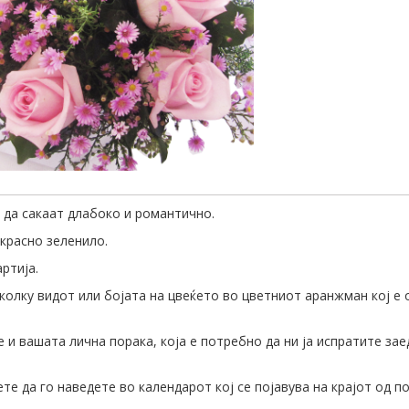
т да сакаат длабоко и романтично.
украсно зеленило.
ртија.
колку видот или бојата на цвеќето во цветниот аранжман кој е 
и вашата лична порака, која е потребно да ни ја испратите зае
те да го наведете во календарот кој се појавува на крајот од п