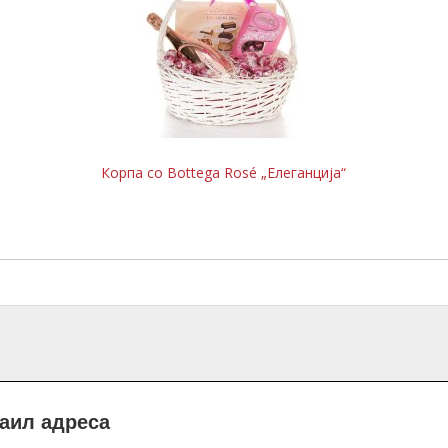
Корпа со Bottega Roѕé „Елеганција“
маил адреса