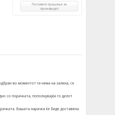
Поставете прашање за
производот
одбран во моментот ги нема на залиха, се
дно со порачката, пополнувајќи го делот
орачката. Вашата нарачка ќе биде доставена