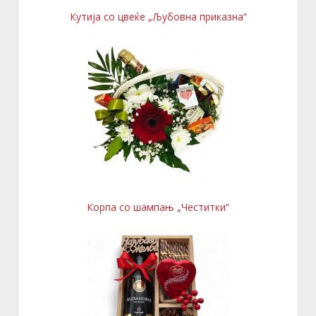
Кутија со цвеќе „Љубовна приказна“
Корпа со шампањ „Честитки“