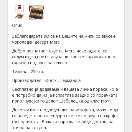
Опис
Заблагодарете им се на Вашите најмили со вкусен
чоколаден десерт Merci.
Добро познатиот вкус на Merci чоколадите, со
седум вкуса,претставува вистинско задоволство и
одличен подарок за секого.
Тежина : 250 гр.
Производител : Storck , Германија.
Бесплатно ја додаваме и вашата лична порака, која
е потребно да ни ја испратите заедно со порачката,
пополнувајќи го делот „Забелешка од клиентот“.
Доколку имате одреден ден за испорака, можете да
го наведете во календарот кој се појавува на крајот
од порачката. Вашата нарачка ќе биде доставена
точно на тој ден.