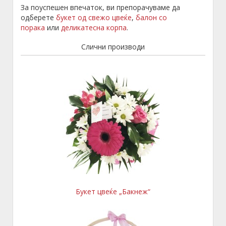
За поуспешен впечаток, ви препорачуваме да
одберете
букет од свежо цвеќе
,
балон со
порака
или
деликатесна корпа
.
Слични производи
Букет цвеќе „Бакнеж“