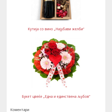
Кутија со вино „Најубави желби“
Букет цвеќе „Една и единствена љубов“
Коментари