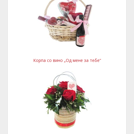
Корпа со вино „Од мене за тебе“