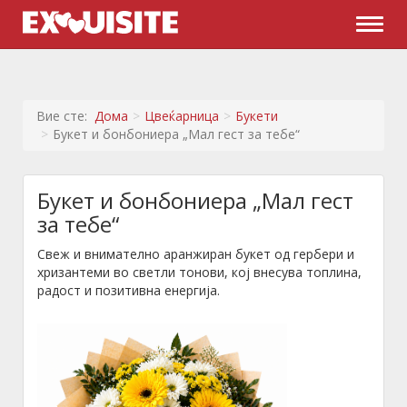
Naviga
Вие сте:
Дома
Цвеќарница
Букети
Букет и бонбониера „Мал гест за тебе“
Букет и бонбониера „Мал гест
за тебе“
Свеж и внимателно аранжиран букет од гербери и
хризантеми во светли тонови, кој внесува топлина,
радост и позитивна енергија.