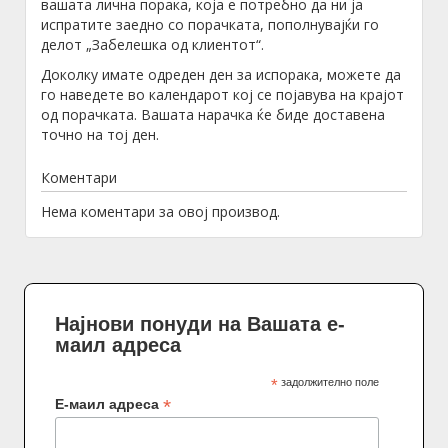
вашата лична порака, која е потребно да ни ја
испратите заедно со порачката, пополнувајќи го
делот „Забелешка од клиентот“.
Доколку имате одреден ден за испорака, можете да
го наведете во календарот кој се појавува на крајот
од порачката. Вашата нарачка ќе биде доставена
точно на тој ден.
Коментари
Нема коментари за овој производ.
Најнови понуди на Вашата е-
маил адреса
*
задолжително поле
*
Е-маил адреса