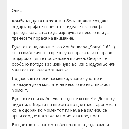
Опис
Комбинацијата на жолти и бели нијанси создава
ведар и пријатен впечаток, идеален за секоја
пригода кога сакате да израдувате некого или да
пренесете порака на внимание.
Букетот е надополнет со бонбониера „Sorry“ (168 г),
која симболично ја пренесува пораката и го прави
подарокот уште поосмислен и личен. Овој сет е
особено погоден за извинување, изненадување или
мал гест со големо значење.
Подарок што носи насмевка, убаво чувство и
покажува дека мислите на некого во вистинскиот
момент.
Букетите се изработуваат од свежо цвеќе. Доколку
видот или бојата на цвеќето во цветниот аранжман
кој е одбран во моментот ги нема на залиха, се
врши соодветна замена во истата вредност.
Во цветниот аранжман бесплатно ја додаваме и