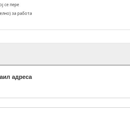
ој се пере
телно) за работа
маил адреса