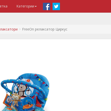
етка
Категории
лаксатори
FreeOn релаксатор Циркус