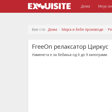
Дома
Моја см
Вие сте:
Дома
Мајка и бебе производи
Ре
FreeOn релаксатор Циркус
Наменета е за бебиња од 0 до 9 килограми.