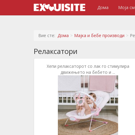
Дома
Моја см
Вие сте:
Дома
Мајка и бебе производи
Ре
Релаксатори
Хепи релаксаторот со лак го стимулира
движењето на бебето и ...