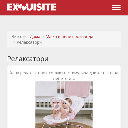
Naviga
Вие сте:
Дома
Мајка и бебе производи
Релаксатори
Релаксатори
Хепи релаксаторот со лак го стимулира движењето на
бебето и ...