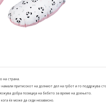
о на страна.
намали притисокот на долниот дел на грбот и го поддржува ст
можува добра позиција на бебето за време на доењето.
 кога ќе може да седи независно.