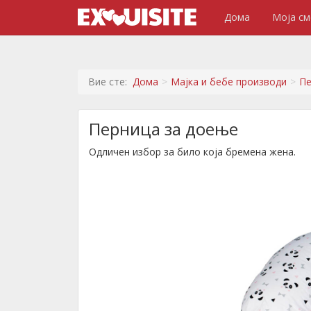
Дома
Моја см
Вие сте:
Дома
Мајка и бебе производи
Пе
Перница за доење
Одличен избор за било која бремена жена.