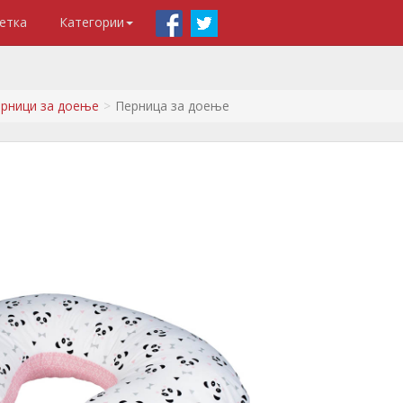
етка
Категории
рници за доење
Перница за доење