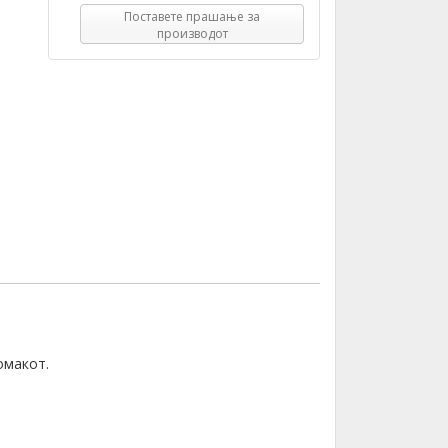
Поставете прашање за
производот
омакот.