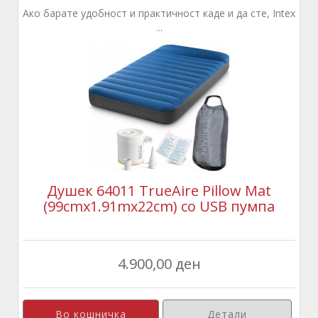
Ако барате удобност и практичност каде и да сте, Intex
...
Душек 64011 TrueAire Pillow Mat
(99cmx1.91mx22cm) со USB пумпа
4.900,00 ден
Детали