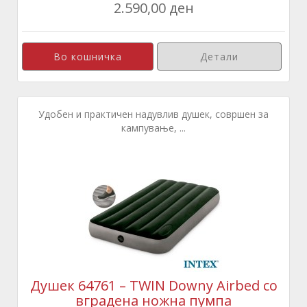
2.590,00 ден
Детали
Удобен и практичен надувлив душек, совршен за
кампување, ...
Душек 64761 – TWIN Downy Airbed со
вградена ножна пумпа