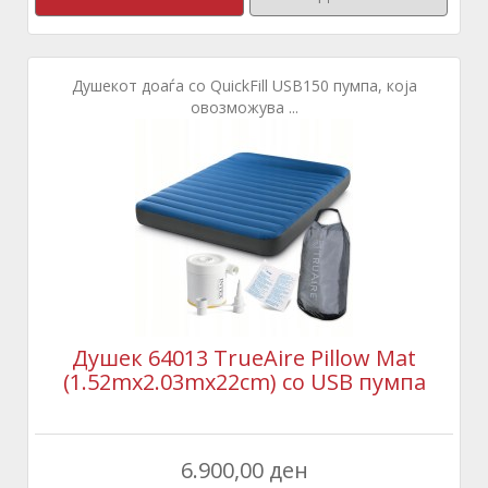
Душекот доаѓа со QuickFill USB150 пумпа, која
овозможува ...
Душек 64013 TrueAire Pillow Mat
(1.52mx2.03mx22cm) со USB пумпа
6.900,00 ден