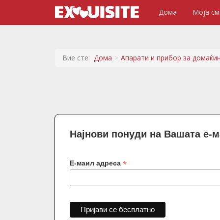
Дома
Моја см
Вие сте:
Дома
Апарати и прибор за домаќи
Најнови понуди на Вашата е-
*
Е-маил адреса