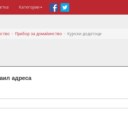
етка
Категории
нство
Прибор за домаќинство
Кујнски додатоци
маил адреса