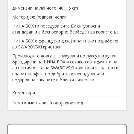
Димензии на ланчето: 40 + 5 cm
Материјал: Родиран челик
НИНА БОХ ги поседува сите ЕУ сигурносни
стандарди и е беспрекорно безбеден за користење.
НИНА БОХ е француски дизајниран накит изработен
со SWAROVSKI кристали.
Производите доаѓаат спакувани во луксузни кутии
брендирани на НИНА БОХ и секако сертификати за
автентичноста на SWAROVSKI кристалите, затоа ги
прават перфектно добри за изненадување и
подарок на саканите и блиски личности.
Коментари
Нема коментари за овој производ.