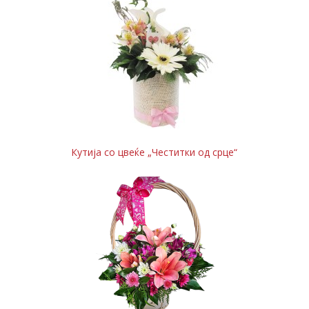
Кутија со цвеќе „Честитки од срце“