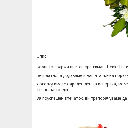
Опис
Корпата содржи цветен аранжман, Henkell ша
Бесплатно ја додаваме и вашата лична порака,
Доколку имате одреден ден за испорака, може
точно на тој ден.
За поуспешен впечаток, ви препорачуваме д