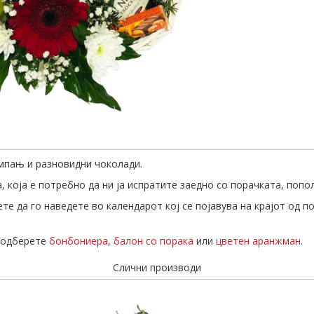
мпањ и разновидни чоколади.
 која е потребно да ни ја испратите заедно со порачката, попо
те да го наведете во календарот кој се појавува на крајот од п
а одберете
бонбониера
,
балон со порака
или
цветен аранжман
.
Слични производи