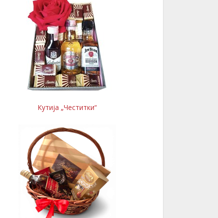
Кутија „Честитки“