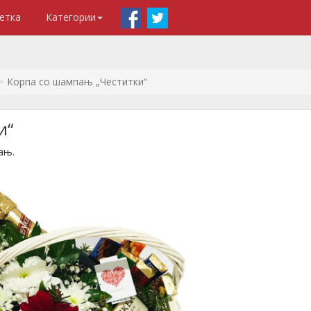
етка
Категории
Корпа со шампањ „Честитки“
и“
ањ.