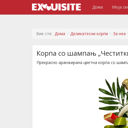
Дома
Моја см
Вие сте:
Дома
Деликатесни корпи
За неа
Корпа со шампањ „Честитк
Прекрасно аранжирана цветна корпа со шамп