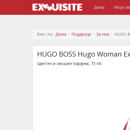
Дома
Моја см
Вие сте:
Дома
Подароци
За неа
HUGO B
HUGO BOSS Hugo Woman Ex
Цветен и овошен парфем, 75 ml.