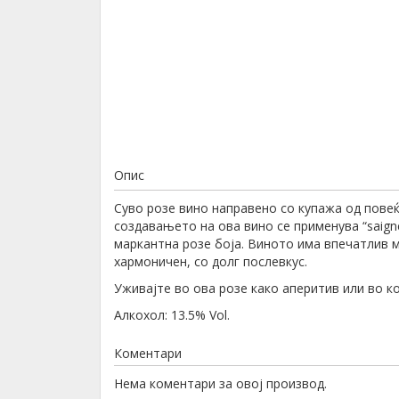
Опис
Суво розe вино направено со купажа од повеќе
создавањето на ова вино се применува “saig
маркантна розе боја. Виното има впечатлив м
хармоничен, со долг послевкус.
Уживајте во ова розe како аперитив или во к
Aлкохол: 13.5% Vol.
Коментари
Нема коментари за овој производ.