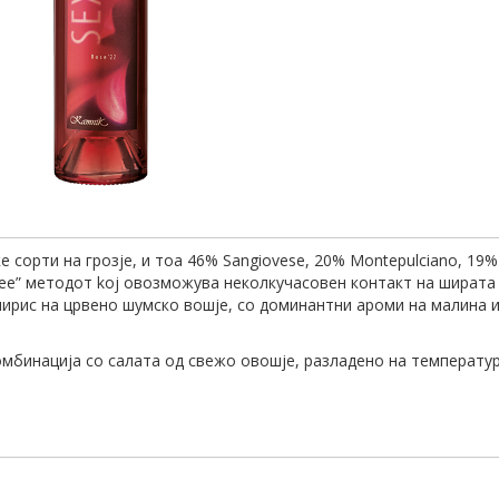
 сорти на грозје, и тоа 46% Sangiovese, 20% Montepulciano, 19% 
nee” методот koj овозможува неколкучасовен контакт на ширата
ирис на црвено шумско вошје, со доминантни ароми на малина и 
омбинација со салата од свежо овошје, разладено на температур