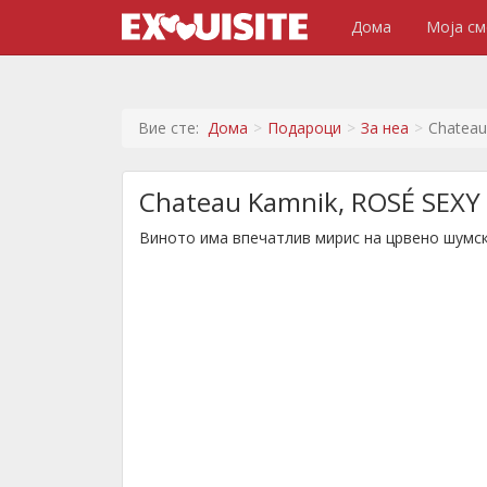
Дома
Моја см
Вие сте:
Дома
Подароци
За неа
Chateau
Chateau Kamnik, ROSÉ SEXY 
Виното има впечатлив мирис на црвено шумско