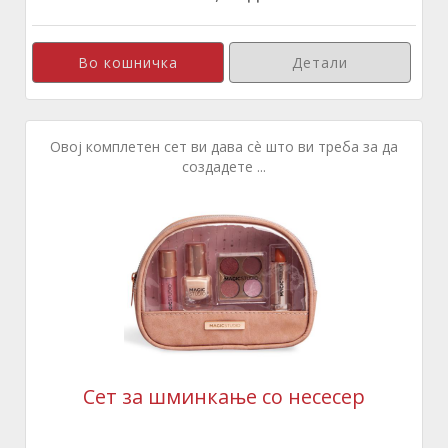
Детали
Овој комплетен сет ви дава сè што ви треба за да
создадете ...
Сет за шминкање со несесер