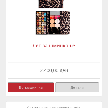
Сет за шминкање
2.400,00 ден
Детали
Сет за капење во црвена кутија.