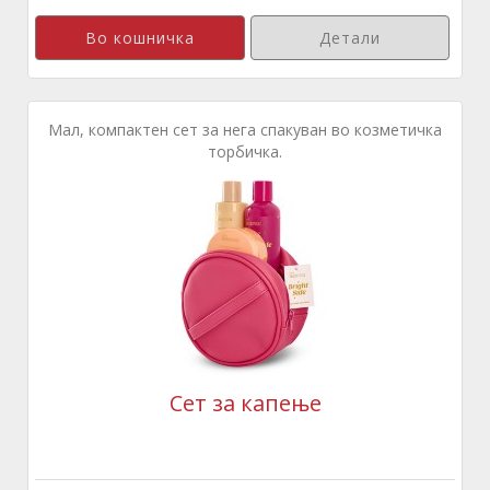
Детали
Мал, компактен сет за нега спакуван во козметичка
торбичка.
Сет за капење