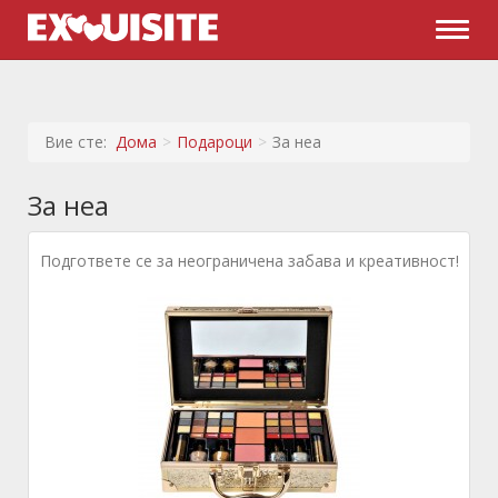
Naviga
Вие сте:
Дома
Подароци
За неа
За неа
Подгответе се за неограничена забава и креативност!