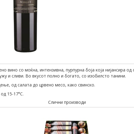
ено вино со моќна, интензивна, пурпурна боја која нијансира од
ружу и сливи. Во вкусот полно и богато, со изобилсто танини.
ење, од салата до црвено месо, како свинско.
од 15-17°C.
Слични производи