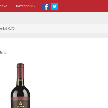
етка
Категории
rlot 0.75 l
оја.