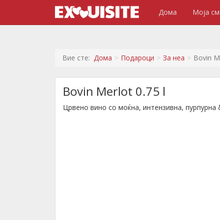
Дома
Моја см
Вие сте:
Дома
Подароци
За неа
Bovin Me
Bovin Merlot 0.75 l
Црвено вино со моќна, интензивна, пурпурна б