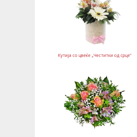
Кутија со цвеќе „Честитки од срце“