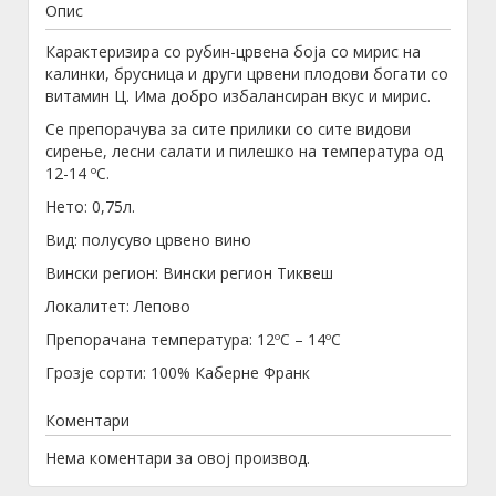
Опис
Карактеризира со рубин-црвена боја со мирис на
калинки, брусница и други црвени плодови богати со
витамин Ц. Има добро избалансиран вкус и мирис.
Се препорачува за сите прилики со сите видови
сирење, лесни салати и пилешко на температура од
12-14 ºС.
Нето: 0,75л.
Вид: полусуво црвено вино
Вински регион: Вински регион Тиквеш
Локалитет: Лепово
Препорачана температура: 12ºC – 14ºC
Грозје сорти: 100% Каберне Франк
Коментари
Нема коментари за овој производ.