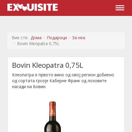
Naviga
Вие сте:
Дома
Подароци
За неа
Bovin Kleopatra 0,75L
Bovin Kleopatra 0,75L
Клеопатра е првото вино од овој регион добиено
од сортата грозје Каберне Франк од лозовите
насади на Бовин.