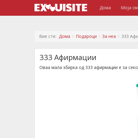
Дома
Моја см
Вие сте:
Дома
Подароци
За неа
333 Аф
333 Афирмации
Оваа мала збирка од 333 афирмации е за секој