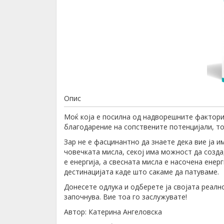
Опис
Моќ која е посилна од надворешните фактори
благодарение на сопствените потенцијали, то
Зар не е фасцинантно да знаете дека вие ја и
човечката мисла, секој има можност да созда
е енергија, а свесната мисла е насочена енер
дестинацијата каде што сакаме да патуваме.
Донесете одлука и одберете ја својата реално
започнува. Вие тоа го заслужувате!
Автор: Катерина Ангеловска