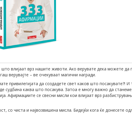
 што влијаат врз нашите животи. Ако верувате дека можете да 
гаш верувајте – ве очекуваат магични награди.
мате привилегијата да создадете свет каков што посакувате?! И 
де судбина каква што посакува. Затоа е многу важно да станеме
гија. Афирмациите се свесни мисли кои влијаат врз разбиструвањ
ст, со чиста и највозвишена мисла. Бидејќи кога ќе донесете од