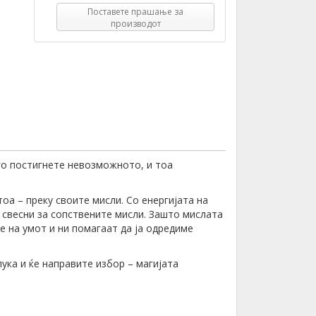
Поставете прашање за
производот
го постигнете невозможното, и тоа
тоа – преку своите мисли. Со енергијата на
 свесни за сопствените мисли. Зашто мислата
е на умот и ни помагаат да ја одредиме
лука и ќе направите избор – магијата