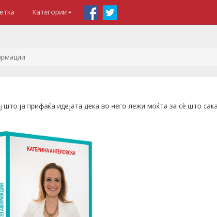
етка
Категории
ирмации
 што ја прифаќа идејата дека во него лежи моќта за сѐ што сака