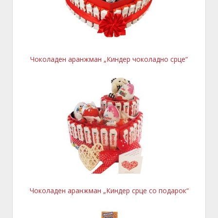
Чоколаден аранжман „Киндер чоколадно срце“
Чоколаден аранжман „Киндер срце со подарок“