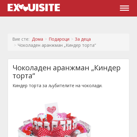
Naviga
Вие сте:
Дома
Подароци
За деца
Чоколаден аранжман „Киндер торта“
Чоколаден аранжман „Киндер
торта“
Киндер торта за љубителите на чоколади.