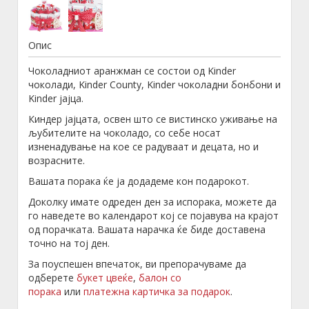
Опис
Чоколадниот аранжман се состои од Kinder
чоколади, Kinder County, Kinder чоколадни бонбони и
Kinder јајца.
Киндер јајцата, освен што се вистинско уживање на
љубителите на чоколадо, со себе носат
изненадување на кое се радуваат и децата, но и
возрасните.
Вашата порака ќе ја додадеме кон подарокот.
Доколку имате одреден ден за испорака, можете да
го наведете во календарот кој се појавува на крајот
од порачката. Вашата нарачка ќе биде доставена
точно на тој ден.
За поуспешен впечаток, ви препорачуваме да
одберете
букет цвеќе
,
балон со
порака
или
платежна картичка за подарок
.