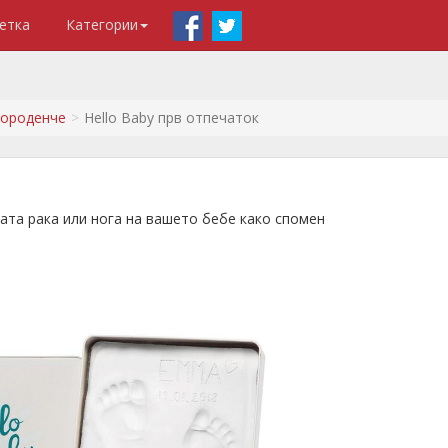
етка
Категории
вороденче
Hello Baby прв отпечаток
ата рака или нога на вашето бебе како спомен