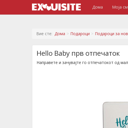
Дома
Моја см
Вие сте:
Дома
Подароци
Подароци за но
Hello Baby прв отпечаток
Направете и зачувајте го отпечатокот од мал