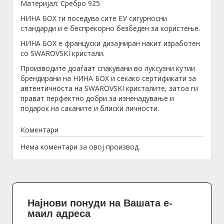
Материјал: Сребро 925
НИНА БОХ ги поседува сите ЕУ сигурносни
стандарди и е беспрекорно безбеден за користење.
НИНА БОХ е француски дизајниран накит изработен
со SWAROVSKI кристали.
Производите доаѓаат спакувани во луксузни кутии
брендирани на НИНА БОХ и секако сертификати за
автентичноста на SWAROVSKI кристалите, затоа ги
прават перфектно добри за изненадување и
подарок на саканите и блиски личности.
Коментари
Нема коментари за овој производ.
Најнови понуди на Вашата е-
маил адреса