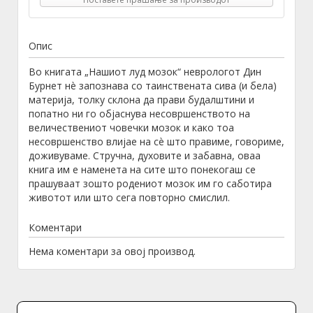
Опис
Во книгата „Нашиот луд мозок“ неврологот Дин
Бурнет нè запознава со таинствената сива (и бела)
материја, толку склона да прави будалштини и
попатно ни го објаснува несовршенството на
величествениот човечки мозок и како тоа
несовршенство влијае на сè што правиме, говориме,
доживуваме. Стручна, духовите и забавна, оваа
книга им е наменета на сите што понекогаш се
прашуваат зошто родениот мозок им го саботира
животот или што сега повторно смислил.
Коментари
Нема коментари за овој производ.