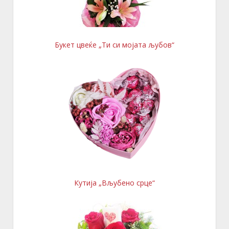
Букет цвеќе „Ти си мојата љубов“
Кутија „Вљубено срце“