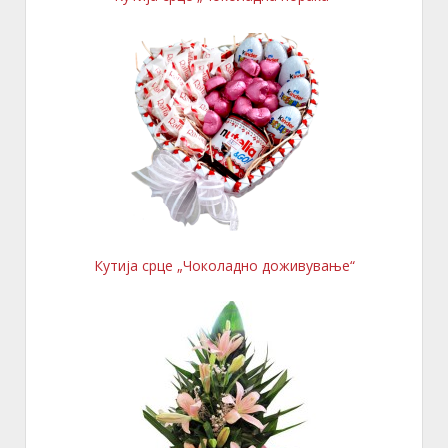
Кутија срце „Чоколадно доживување“