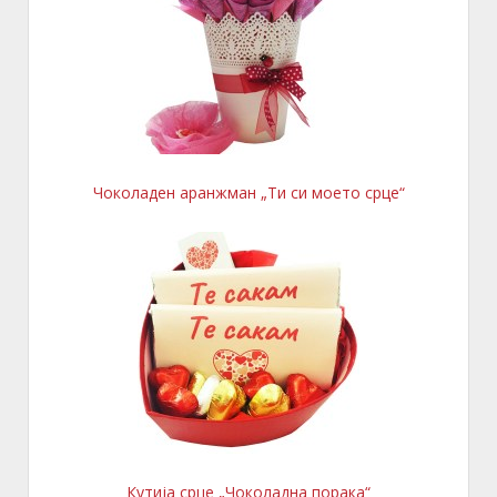
Чоколаден аранжман „Ти си моето срце“
Кутија срце „Чоколадна порака“