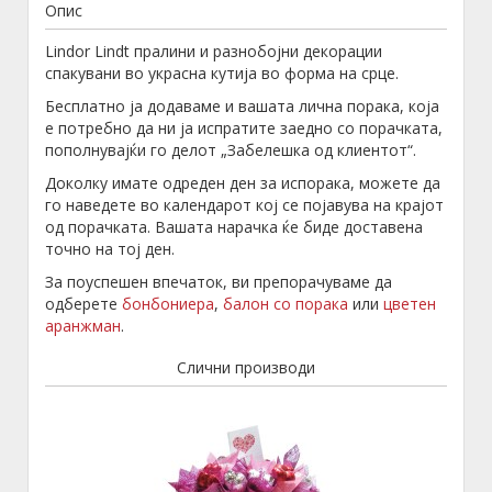
Опис
Lindor Lindt пралини и разнобојни декорации
спакувани во украсна кутија во форма на срце.
Бесплатно ја додаваме и вашата лична порака, која
е потребно да ни ја испратите заедно со порачката,
пополнувајќи го делот „Забелешка од клиентот“.
Доколку имате одреден ден за испорака, можете да
го наведете во календарот кој се појавува на крајот
од порачката. Вашата нарачка ќе биде доставена
точно на тој ден.
За поуспешен впечаток, ви препорачуваме да
одберете
бонбониера
,
балон со порака
или
цветен
аранжман
.
Слични производи