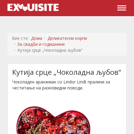
Naviga
Вие сте:
Дома
Деликатесни корпи
За свадби и годишнини
Кутија срце „Чоколадна љубов“
Кутија срце „Чоколадна љубов“
Чоколаден аранжман со Lindor Lindt пралини за
честитање на разновидни поводи.