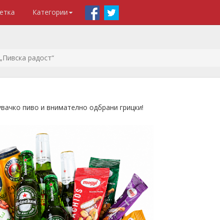
етка
Категории
„Пивска радост“
вачко пиво и внимателно одбрани грицки!