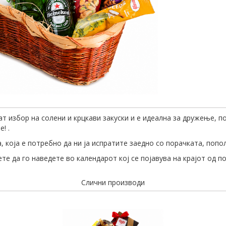
ат избор на солени и крцкави закуски и е идеална за дружење, 
! .
 која е потребно да ни ја испратите заедно со порачката, попо
те да го наведете во календарот кој се појавува на крајот од п
Слични производи