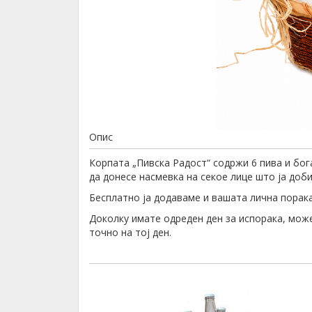
Опис
Корпата „Пивска Радост“ содржи 6 пива и бог
да донесе насмевка на секое лице што ја добие
Бесплатно ја додаваме и вашата лична порака,
Доколку имате одреден ден за испорака, може
точно на тој ден.