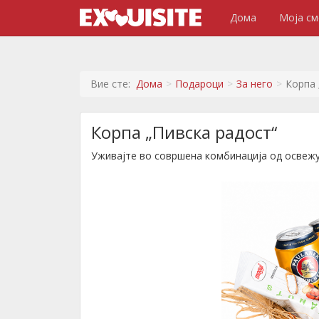
Дома
Моја см
Вие сте:
Дома
Подароци
За него
Корпа 
Корпа „Пивска радост“
Уживајте во совршена комбинација од освежу