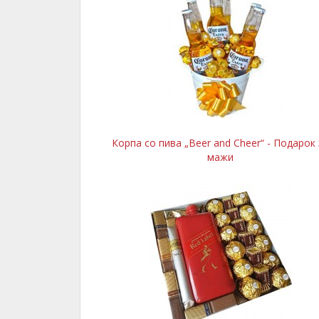
Корпа со пива „Beer and Cheer“ - Подарок 
мажи