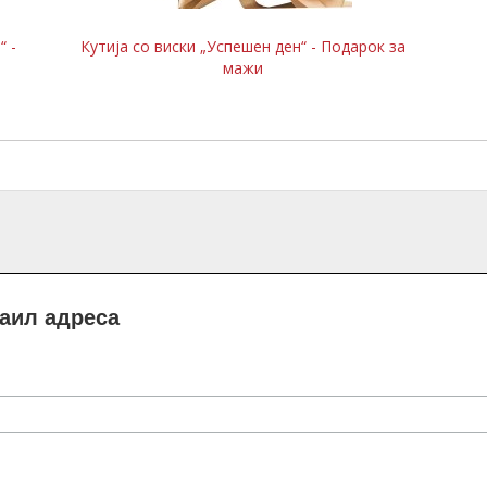
“ -
Кутија со виски „Успешен ден“ - Подарок за
мажи
маил адреса