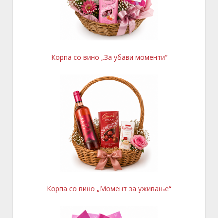
Корпа со вино „За убави моменти“
Корпа со вино „Момент за уживање“