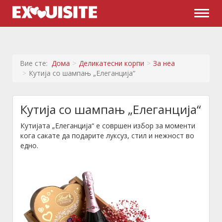
Naviga
Вие сте:
Дома
Деликатесни корпи
За неа
Кутија со шампањ „Елеганција“
Кутија со шампањ „Елеганција“
Кутијата „Елеганција“ е совршен избор за моменти
кога сакате да подарите луксуз, стил и нежност во
едно.