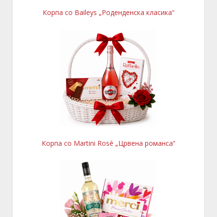
Корпа со Baileys „Роденденска класика“
Корпа со Martini Rosé „Црвена романса“