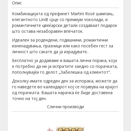
Опис
Комбинацијата од префинет Martini Rosé шампањ,
елегантното Lindt срце со премиум чоколади, и
романтичните цвеќарски детали создаваат подарок
што остава незаборавен впечаток.
Идеален за родендени, годишнини, романтични
изненадувања, празници или како посебен гест за
личност што сакате да ја израдувате..
Бесплатно ја додаваме и вашата лична порака, која
е потребно да ни ја испратите заедно со порачката,
пополнувајќи го делот „Забелешка од клиентот“.
Доколку имате одреден ден за испорака, можете да
го наведете во календарот кој се појавува на крајот
од порачката. Вашата нарачка ќе биде доставена
точно на тој ден.
Слични производи