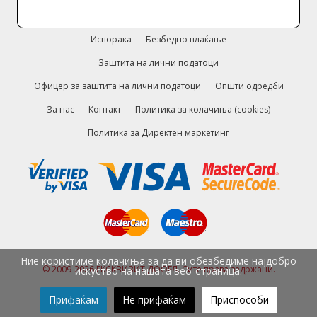
Испорака
Безбедно плаќање
Заштита на лични податоци
Офицер за заштита на лични податоци
Општи одредби
За нас
Контакт
Политика за колачиња (cookies)
Политика за Директен маркетинг
Ние користиме колачиња за да ви обезбедиме најдобро
© 2009-2026 ЕКСКВИЗИТ ДООЕЛ. Сите права задржани.
искуство на нашата веб-страница.
Прифаќам
Не прифаќам
Приспособи